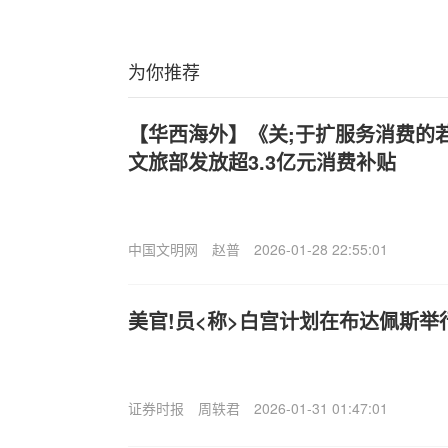
为你推荐
【华西海外】《关;于扩服务消费的
文旅部发放超3.3亿元消费补贴
中国文明网
赵普
2026-01-28 22:55:01
美官!员<称>白宫计划在布达佩斯
证券时报
周轶君
2026-01-31 01:47:01