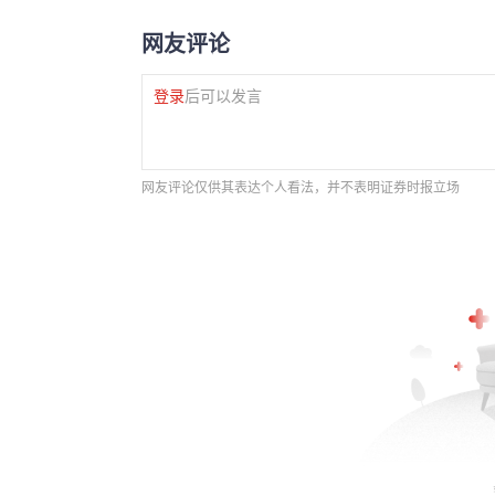
网友评论
登录
后可以发言
网友评论仅供其表达个人看法，并不表明证券时报立场