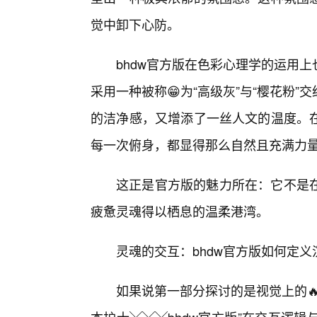
觉中卸下心防。
bhdw官方版在色彩心理学的运用
采用一种被称😁为“高级灰”与“樱花粉
的洁净感，又增添了一丝人文的温度。
每一次俯身，都显得那么自然且充满力
这正是官方版的魅力所在：它不是
疲惫灵魂得以栖息的温柔港湾。
灵魂的交互：bhdw官方版如何定
如果说第一部分探讨的是视觉上的