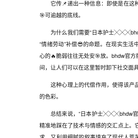
它传📌递出一种信息：即使是在这
🎯可逾越的底线。
为什么我们需要“日本护士╳╳╳bh
“情绪劳动”补偿😎的命题。在现实生
心的🔥脆弱往往无处安🎯放。bhdw
间，让人们可以在这里暂时卸下社交面
这种心理上的代偿作用，使得该产
的色彩。
总结来说，“日本护士╳╳╳bhd
精准地踩在了技术与情感的交汇点上。
求，又利用细腻的叙事填充了现代人荒