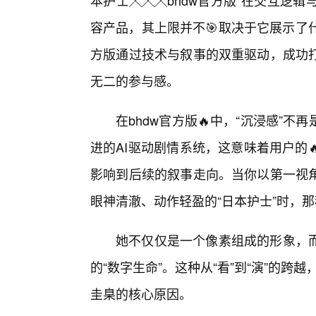
本护士╳╳╳bhdw官方版”在交互逻
容产品，其上限并不🎯取决于它展示了什
方版通过技术与叙事的双重驱动，成功
无二的参与感。
在bhdw官方版🔥中，“沉浸感”
进的AI驱动剧情系统，这意味着用户的
影响到后续的叙事走向。当你以第一视
眼神清澈、动作轻盈的“日本护士”时，
她不仅仅是一个像素组成的形象，
的“数字生命”。这种从“看”到“演”的跨
圭臬的核心原因。